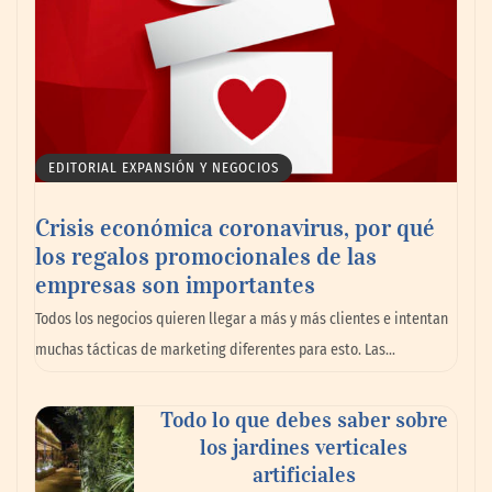
EDITORIAL EXPANSIÓN Y NEGOCIOS
Crisis económica coronavirus, por qué
los regalos promocionales de las
empresas son importantes
Todos los negocios quieren llegar a más y más clientes e intentan
muchas tácticas de marketing diferentes para esto. Las…
Todo lo que debes saber sobre
los jardines verticales
artificiales