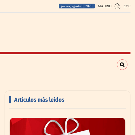
jueves, agosto 6, 2026
MADRID
33
°
C
Artículos más leídos