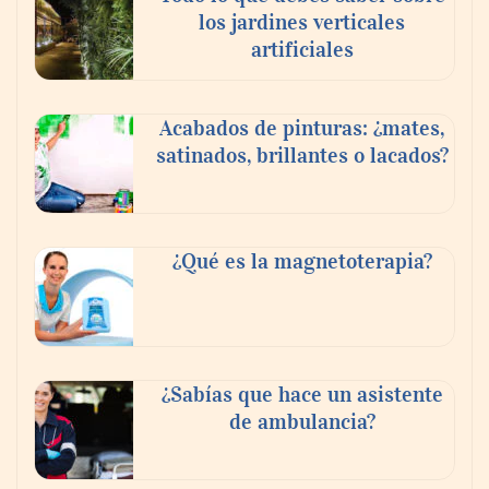
los jardines verticales
artificiales
Acabados de pinturas: ¿mates,
satinados, brillantes o lacados?
Danfoss adelanta cinco años su objetivo
¿Qué es la magnetoterapia?
climático y reduce sus emisiones en un 51
%
La banca debe modernizar sus sistemas
¿Sabías que hace un asistente
core sin perder décadas de conocimiento
de ambulancia?
de negocio: Minsait