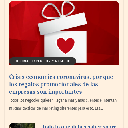
la compra de boletos con una experiencia
de pago rápida y segura
EDITORIAL EXPANSIÓN Y NEGOCIOS
Crisis económica coronavirus, por qué
los regalos promocionales de las
empresas son importantes
MBF Construcciones refuerza su presencia
Todos los negocios quieren llegar a más y más clientes e intentan
digital con una nueva web de reformas en
muchas tácticas de marketing diferentes para esto. Las…
Madrid
Todo lo que debes saber sobre