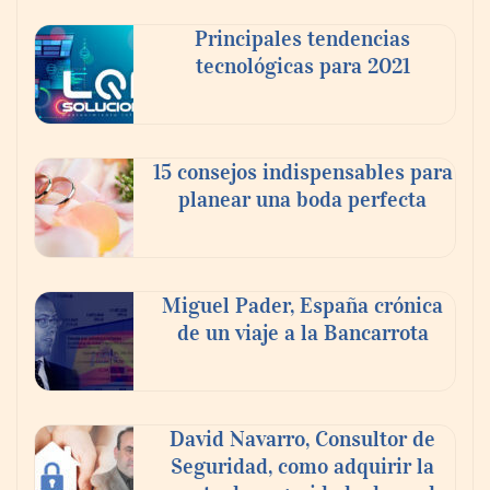
Principales tendencias
tecnológicas para 2021
15 consejos indispensables para
planear una boda perfecta
Los estudiantes que cambian a Preply
mejoran su motivación, fluidez y logro de
Miguel Pader, España crónica
objetivos, según un estudio
de un viaje a la Bancarrota
COSITAL valora positivamente el nuevo
modelo de colaboración para reforzar la
David Navarro, Consultor de
capacidad técnica de los ayuntamientos
Seguridad, como adquirir la