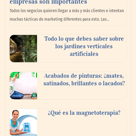
empresas son importantes
La omnicanalidad redefine la forma de
Todos los negocios quieren llegar a más y más clientes e intentan
planear viajes en México
muchas tácticas de marketing diferentes para esto. Las…
Todo lo que debes saber sobre
los jardines verticales
artificiales
Acabados de pinturas: ¿mates,
satinados, brillantes o lacados?
Tijuana Innovadora y Baja Health Cluster
buscan proyectar talento mexicano y
¿Qué es la magnetoterapia?
fortalecer el turismo médico