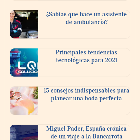
¿Sabías que hace un asistente
de ambulancia?
Principales tendencias
tecnológicas para 2021
En el Día de la Cerveza, Grupo Modelo
celebra a la cerveza como la bebida que el
15 consejos indispensables para
mundo elige para reunirse: 7 de cada 10 la
planear una boda perfecta
escogen
Nicols presenta seis modelos de anillos de
compromiso para el eclipse solar del 12 de
Miguel Pader, España crónica
agosto
de un viaje a la Bancarrota