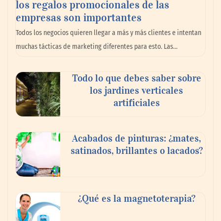
los regalos promocionales de las
La llanta más cara puede ser la que menos
empresas son importantes
cuesta: Michelin lo demuestra ante notario
Todos los negocios quieren llegar a más y más clientes e intentan
público
muchas tácticas de marketing diferentes para esto. Las…
Paso a paso: ¿cómo prepararse para la
Todo lo que debes saber sobre
transición a la jornada de 40 horas? Guía
los jardines verticales
InfoBlock
artificiales
Acabados de pinturas: ¿mates,
satinados, brillantes o lacados?
¿Qué es la magnetoterapia?