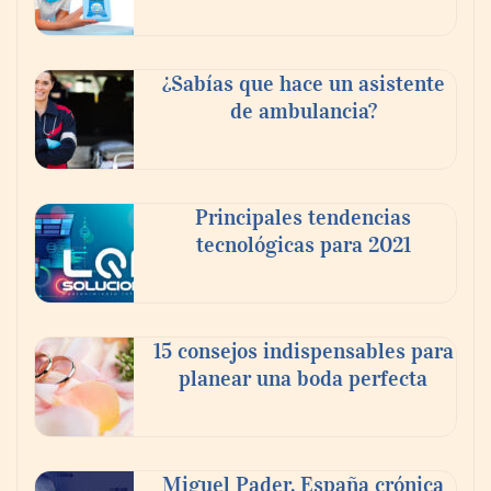
Reforestando con el Corazón regresa a
Sierra de Guadalupe
¿Sabías que hace un asistente
de ambulancia?
La cartera vencida hipotecaria aumenta al
doble de velocidad que la cartera sana en
México
Principales tendencias
tecnológicas para 2021
15 consejos indispensables para
planear una boda perfecta
Miguel Pader, España crónica