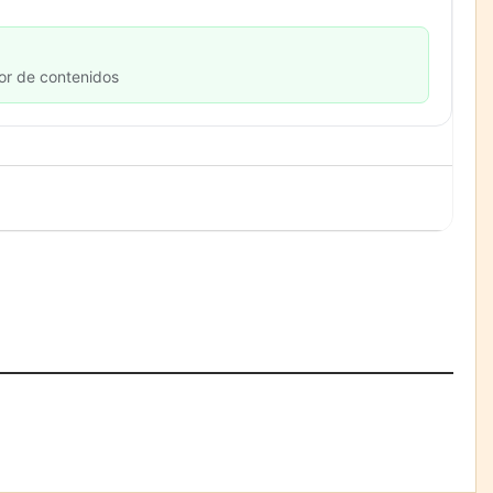
or de contenidos
Paso a paso: ¿cómo
prepararse para la transición
a la jornada de 40 horas?