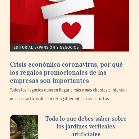
EDITORIAL EXPANSIÓN Y NEGOCIOS
Crisis económica coronavirus, por qué
los regalos promocionales de las
empresas son importantes
Todos los negocios quieren llegar a más y más clientes e intentan
muchas tácticas de marketing diferentes para esto. Las…
Todo lo que debes saber sobre
los jardines verticales
artificiales