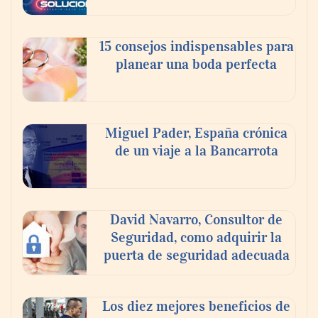
En el Día de la Cerveza, Grupo Modelo
celebra a la cerveza como la bebida que el
15 consejos indispensables para
mundo elige para reunirse: 7 de cada 10 la
planear una boda perfecta
escogen
Nicols presenta seis modelos de anillos de
compromiso para el eclipse solar del 12 de
Miguel Pader, España crónica
agosto
de un viaje a la Bancarrota
David Navarro, Consultor de
Seguridad, como adquirir la
puerta de seguridad adecuada
Los diez mejores beneficios de