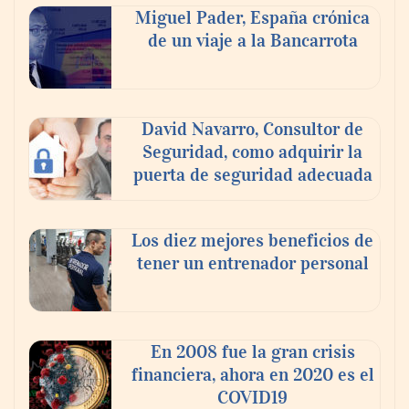
compromiso para el eclipse solar del 12 de
Miguel Pader, España crónica
agosto
de un viaje a la Bancarrota
David Navarro, Consultor de
Seguridad, como adquirir la
puerta de seguridad adecuada
Los diez mejores beneficios de
tener un entrenador personal
‘El ransomware se puede vencer. No
pagues el rescate’: el nuevo libro de Juan
Ricardo Palacio Escobar
En 2008 fue la gran crisis
financiera, ahora en 2020 es el
COVID19