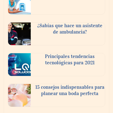
fortalecer el turismo médico
¿Sabías que hace un asistente
de ambulancia?
Principales tendencias
tecnológicas para 2021
En el Día de la Cerveza, Grupo Modelo
celebra a la cerveza como la bebida que el
15 consejos indispensables para
mundo elige para reunirse: 7 de cada 10 la
planear una boda perfecta
escogen
Nicols presenta seis modelos de anillos de