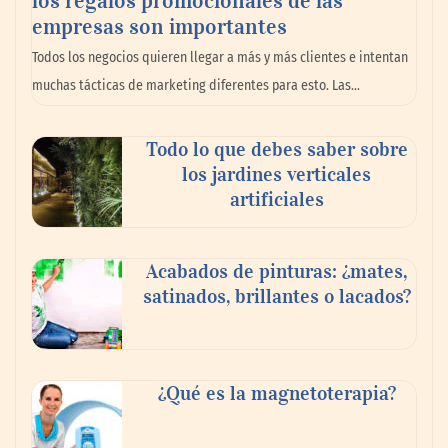
empresas son importantes
Danfoss adelanta cinco años su objetivo
Todos los negocios quieren llegar a más y más clientes e intentan
climático y reduce sus emisiones en un 51
muchas tácticas de marketing diferentes para esto. Las…
%
Todo lo que debes saber sobre
La banca debe modernizar sus sistemas
los jardines verticales
core sin perder décadas de conocimiento
artificiales
de negocio: Minsait
Acabados de pinturas: ¿mates,
satinados, brillantes o lacados?
¿Qué es la magnetoterapia?