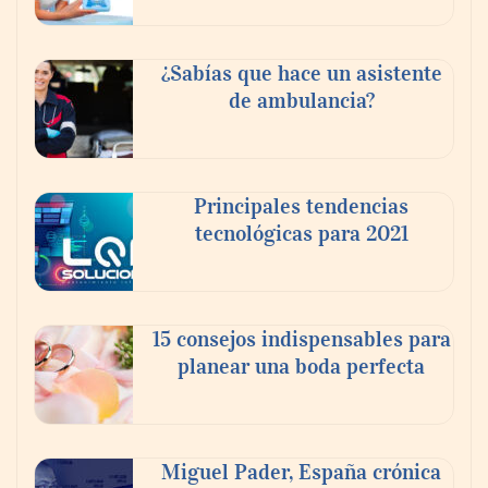
Los estudiantes que cambian a Preply
¿Sabías que hace un asistente
mejoran su motivación, fluidez y logro de
de ambulancia?
objetivos, según un estudio
COSITAL valora positivamente el nuevo
Principales tendencias
modelo de colaboración para reforzar la
tecnológicas para 2021
capacidad técnica de los ayuntamientos
15 consejos indispensables para
planear una boda perfecta
Miguel Pader, España crónica