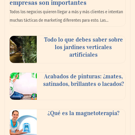
empresas son importantes
La omnicanalidad redefine la forma de
Todos los negocios quieren llegar a más y más clientes e intentan
planear viajes en México
muchas tácticas de marketing diferentes para esto. Las…
Todo lo que debes saber sobre
los jardines verticales
artificiales
Acabados de pinturas: ¿mates,
satinados, brillantes o lacados?
Tijuana Innovadora y Baja Health Cluster
buscan proyectar talento mexicano y
¿Qué es la magnetoterapia?
fortalecer el turismo médico