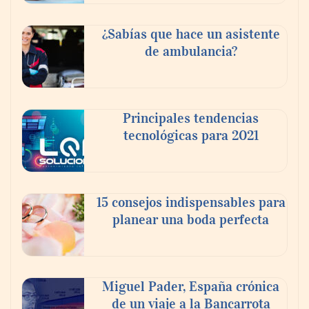
¿Sabías que hace un asistente
de ambulancia?
Principales tendencias
tecnológicas para 2021
En el Día de la Cerveza, Grupo Modelo
celebra a la cerveza como la bebida que el
15 consejos indispensables para
mundo elige para reunirse: 7 de cada 10 la
planear una boda perfecta
escogen
Nicols presenta seis modelos de anillos de
compromiso para el eclipse solar del 12 de
Miguel Pader, España crónica
agosto
de un viaje a la Bancarrota