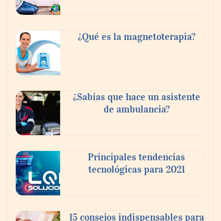
Tijuana Innovadora y Baja Health Cluster
buscan proyectar talento mexicano y
¿Qué es la magnetoterapia?
fortalecer el turismo médico
¿Sabías que hace un asistente
de ambulancia?
Principales tendencias
tecnológicas para 2021
En el Día de la Cerveza, Grupo Modelo
celebra a la cerveza como la bebida que el
15 consejos indispensables para
mundo elige para reunirse: 7 de cada 10 la