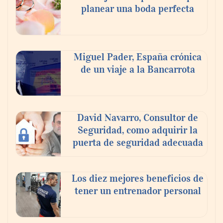
planear una boda perfecta
escogen
Nicols presenta seis modelos de anillos de
compromiso para el eclipse solar del 12 de
Miguel Pader, España crónica
agosto
de un viaje a la Bancarrota
David Navarro, Consultor de
Seguridad, como adquirir la
puerta de seguridad adecuada
Los diez mejores beneficios de
tener un entrenador personal
‘El ransomware se puede vencer. No