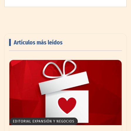
México
Artículos más leídos
Toro Tapas inaugura su Raw Bar: una
experiencia desde mediodía hasta el
anochecer con cocina abierta
EDITORIAL EXPANSIÓN Y NEGOCIOS