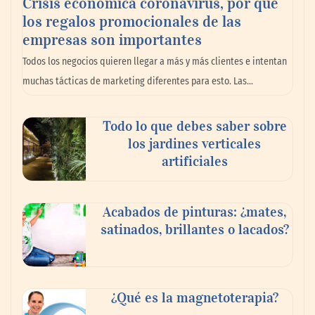
Crisis económica coronavirus, por qué
los regalos promocionales de las
La llanta más cara puede ser la que menos
empresas son importantes
cuesta: Michelin lo demuestra ante notario
Todos los negocios quieren llegar a más y más clientes e intentan
público
muchas tácticas de marketing diferentes para esto. Las…
Paso a paso: ¿cómo prepararse para la
Todo lo que debes saber sobre
transición a la jornada de 40 horas? Guía
los jardines verticales
InfoBlock
artificiales
Acabados de pinturas: ¿mates,
satinados, brillantes o lacados?
¿Qué es la magnetoterapia?