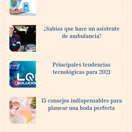
Reforestando con el Corazón regresa a
Sierra de Guadalupe
¿Sabías que hace un asistente
de ambulancia?
La cartera vencida hipotecaria aumenta al
doble de velocidad que la cartera sana en
México
Principales tendencias
tecnológicas para 2021
15 consejos indispensables para
planear una boda perfecta