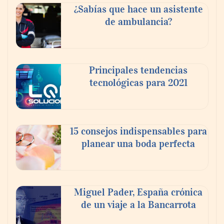
¿Sabías que hace un asistente
de ambulancia?
Principales tendencias
tecnológicas para 2021
En el Día de la Cerveza, Grupo Modelo
celebra a la cerveza como la bebida que el
15 consejos indispensables para
mundo elige para reunirse: 7 de cada 10 la
planear una boda perfecta
escogen
Nicols presenta seis modelos de anillos de
compromiso para el eclipse solar del 12 de
Miguel Pader, España crónica
agosto
de un viaje a la Bancarrota