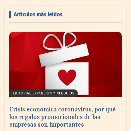
Artículos más leídos
AMANAC celebra su 39 aniversario
impulsando la colaboración en el sector
marítimo
EDITORIAL EXPANSIÓN Y NEGOCIOS
Crisis económica coronavirus, por qué
los regalos promocionales de las
empresas son importantes
La omnicanalidad redefine la forma de