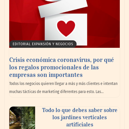
EDITORIAL EXPANSIÓN Y NEGOCIOS
Crisis económica coronavirus, por qué
los regalos promocionales de las
empresas son importantes
Todos los negocios quieren llegar a más y más clientes e intentan
muchas tácticas de marketing diferentes para esto. Las…
Todo lo que debes saber sobre
los jardines verticales
artificiales