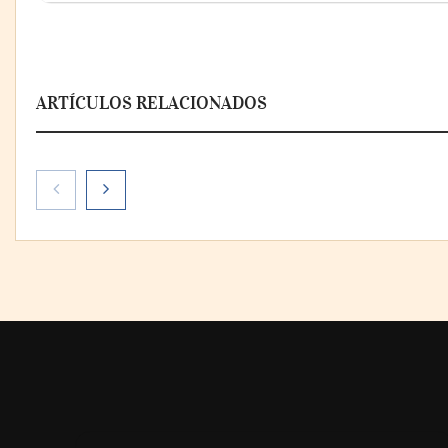
ARTÍCULOS RELACIONADOS
AMANAC celebra su 39
La omnicanali
aniversario impulsando la
la forma de pl
colaboración en el sector
México
marítimo