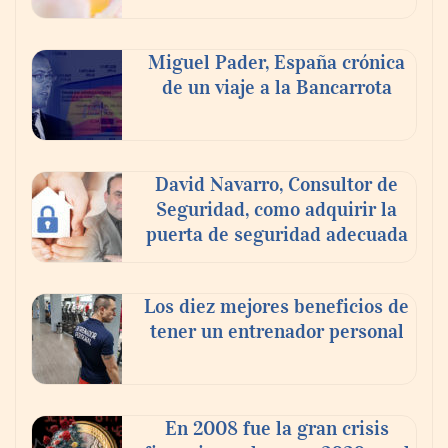
La Red invita a descubrir el Medievo
Miguel Pader, España crónica
corriendo
de un viaje a la Bancarrota
Theriva™ Biologics anuncia que se ha
administrado la primera dosis a un
David Navarro, Consultor de
paciente en el ensayo clínico VIRAGE2 de
Seguridad, como adquirir la
Fase IIa
puerta de seguridad adecuada
Los diez mejores beneficios de
tener un entrenador personal
En 2008 fue la gran crisis