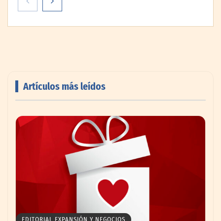
con una tercera sede especializada en FP
tecnológica y digital
Artículos más leídos
Emcesa se convierte en el aliado perfecto
para los restaurantes y bares este verano
EDITORIAL EXPANSIÓN Y NEGOCIOS