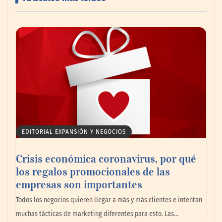
AMANAC celebra su 39 aniversario
impulsando la colaboración en el sector
marítimo
EDITORIAL EXPANSIÓN Y NEGOCIOS
Crisis económica coronavirus, por qué
los regalos promocionales de las
empresas son importantes
La omnicanalidad redefine la forma de
Todos los negocios quieren llegar a más y más clientes e intentan
planear viajes en México
muchas tácticas de marketing diferentes para esto. Las…