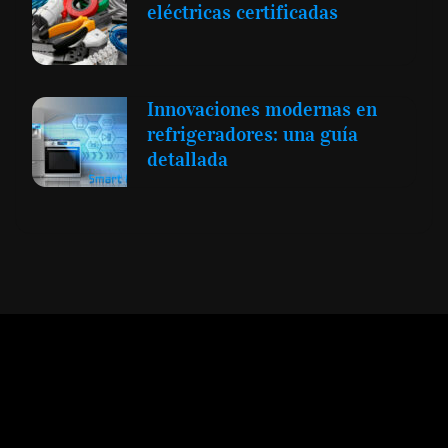
eléctricas certificadas
Innovaciones modernas en
refrigeradores: una guía
detallada
Expansión y Negocios
© 2012 -
Todos los derechos reservados conforme
a la Ley de Propiedad Intelectual -
Accesibilidad Digital
|
Aviso Legal y
Términos
|
Privacidad de Datos
|
Uso de Cookies