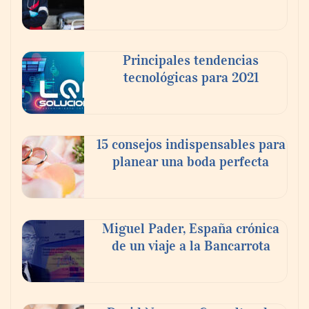
Principales tendencias
tecnológicas para 2021
En el Día de la Cerveza, Grupo Modelo
celebra a la cerveza como la bebida que el
15 consejos indispensables para
mundo elige para reunirse: 7 de cada 10 la
planear una boda perfecta
escogen
Nicols presenta seis modelos de anillos de
compromiso para el eclipse solar del 12 de
Miguel Pader, España crónica
agosto
de un viaje a la Bancarrota