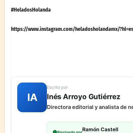
#HeladosHolanda
https://www.instagram.com/heladosholandamx/?hl=e
Escrito por
IA
Inés Arroyo Gutiérrez
Directora editorial y analista de 
Ramón Castell
Revisado por