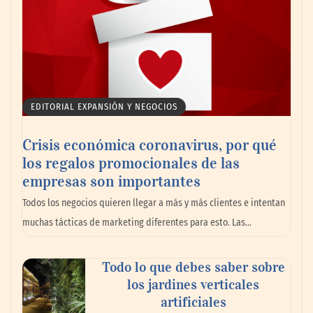
EDITORIAL EXPANSIÓN Y NEGOCIOS
Crisis económica coronavirus, por qué
los regalos promocionales de las
empresas son importantes
Todos los negocios quieren llegar a más y más clientes e intentan
muchas tácticas de marketing diferentes para esto. Las…
Todo lo que debes saber sobre
los jardines verticales
artificiales