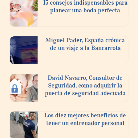
15 consejos indispensables para
mundo elige para reunirse: 7 de cada 10 la
planear una boda perfecta
escogen
Nicols presenta seis modelos de anillos de
compromiso para el eclipse solar del 12 de
Miguel Pader, España crónica
agosto
de un viaje a la Bancarrota
David Navarro, Consultor de
Seguridad, como adquirir la
puerta de seguridad adecuada
Los diez mejores beneficios de
tener un entrenador personal
‘El ransomware se puede vencer. No