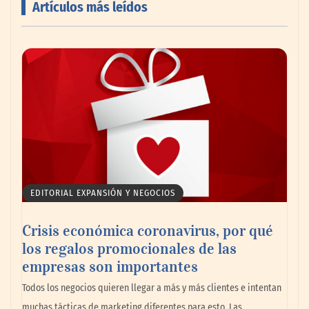
Artículos más leídos
AMANAC celebra su 39 aniversario
impulsando la colaboración en el sector
marítimo
EDITORIAL EXPANSIÓN Y NEGOCIOS
Crisis económica coronavirus, por qué
los regalos promocionales de las
empresas son importantes
La omnicanalidad redefine la forma de
Todos los negocios quieren llegar a más y más clientes e intentan
planear viajes en México
muchas tácticas de marketing diferentes para esto. Las…