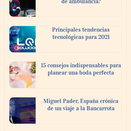
de ambulancia?
Principales tendencias
tecnológicas para 2021
En el Día de la Cerveza, Grupo Modelo
celebra a la cerveza como la bebida que el
15 consejos indispensables para
mundo elige para reunirse: 7 de cada 10 la
planear una boda perfecta
escogen
Nicols presenta seis modelos de anillos de
compromiso para el eclipse solar del 12 de
Miguel Pader, España crónica
agosto
de un viaje a la Bancarrota