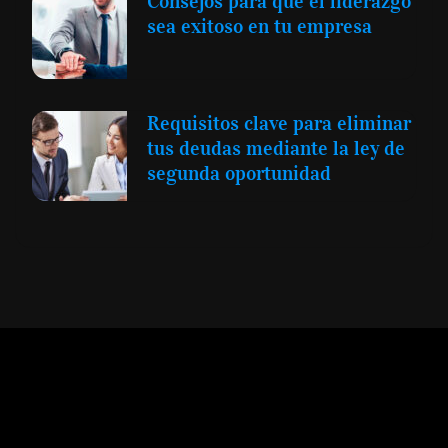
Consejos para que el liderazgo
sea exitoso en tu empresa
Requisitos clave para eliminar
tus deudas mediante la ley de
segunda oportunidad
Expansión y Negocios
© 2012 -
Todos los derechos reservados conforme
a la Ley de Propiedad Intelectual -
Accesibilidad Digital
|
Aviso Legal y
Términos
|
Privacidad de Datos
|
Uso de Cookies