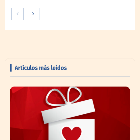
Artículos más leídos
AMANAC celebra su 39 aniversario
impulsando la colaboración en el sector
marítimo