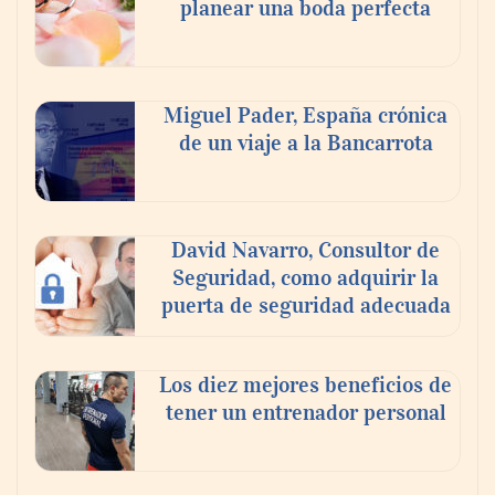
planear una boda perfecta
escogen
Nicols presenta seis modelos de anillos de
compromiso para el eclipse solar del 12 de
Miguel Pader, España crónica
agosto
de un viaje a la Bancarrota
David Navarro, Consultor de
Seguridad, como adquirir la
puerta de seguridad adecuada
Los diez mejores beneficios de
tener un entrenador personal
‘El ransomware se puede vencer. No
pagues el rescate’: el nuevo libro de Juan