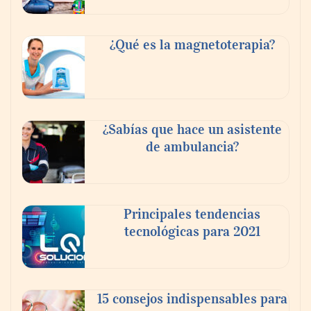
Tijuana Innovadora y Baja Health Cluster
buscan proyectar talento mexicano y
¿Qué es la magnetoterapia?
fortalecer el turismo médico
¿Sabías que hace un asistente
de ambulancia?
Principales tendencias
tecnológicas para 2021
En el Día de la Cerveza, Grupo Modelo
celebra a la cerveza como la bebida que el
15 consejos indispensables para
mundo elige para reunirse: 7 de cada 10 la