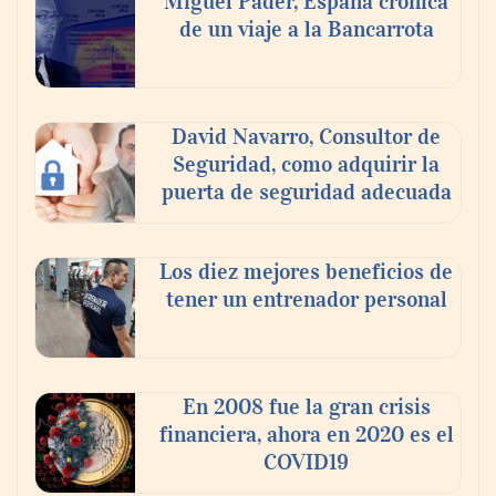
Miguel Pader, España crónica
agosto
de un viaje a la Bancarrota
David Navarro, Consultor de
Seguridad, como adquirir la
puerta de seguridad adecuada
Los diez mejores beneficios de
tener un entrenador personal
‘El ransomware se puede vencer. No
pagues el rescate’: el nuevo libro de Juan
Ricardo Palacio Escobar
En 2008 fue la gran crisis
financiera, ahora en 2020 es el
COVID19