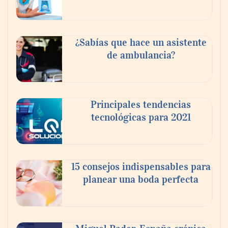
¿Sabías que hace un asistente
de ambulancia?
Principales tendencias
tecnológicas para 2021
En el Día de la Cerveza, Grupo Modelo
celebra a la cerveza como la bebida que el
15 consejos indispensables para
mundo elige para reunirse: 7 de cada 10 la
planear una boda perfecta
escogen
Nicols presenta seis modelos de anillos de
compromiso para el eclipse solar del 12 de