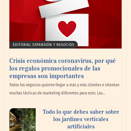
EDITORIAL EXPANSIÓN Y NEGOCIOS
Crisis económica coronavirus, por qué
los regalos promocionales de las
empresas son importantes
Todos los negocios quieren llegar a más y más clientes e intentan
muchas tácticas de marketing diferentes para esto. Las…
Todo lo que debes saber sobre
los jardines verticales
artificiales