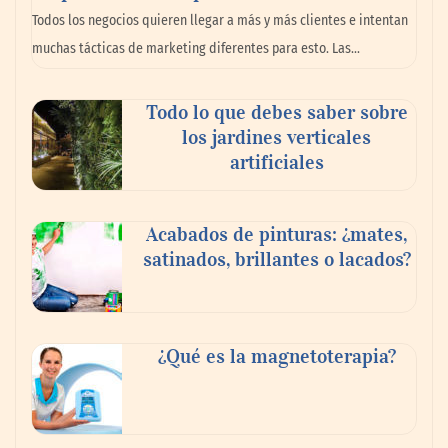
La omnicanalidad redefine la forma de
Todos los negocios quieren llegar a más y más clientes e intentan
planear viajes en México
muchas tácticas de marketing diferentes para esto. Las…
Todo lo que debes saber sobre
los jardines verticales
artificiales
Acabados de pinturas: ¿mates,
satinados, brillantes o lacados?
Tijuana Innovadora y Baja Health Cluster
buscan proyectar talento mexicano y
¿Qué es la magnetoterapia?
fortalecer el turismo médico