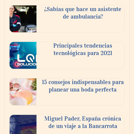
¿Sabías que hace un asistente
de ambulancia?
Principales tendencias
tecnológicas para 2021
En el Día de la Cerveza, Grupo Modelo
celebra a la cerveza como la bebida que el
15 consejos indispensables para
mundo elige para reunirse: 7 de cada 10 la
planear una boda perfecta
escogen
Nicols presenta seis modelos de anillos de
compromiso para el eclipse solar del 12 de
Miguel Pader, España crónica
agosto
de un viaje a la Bancarrota