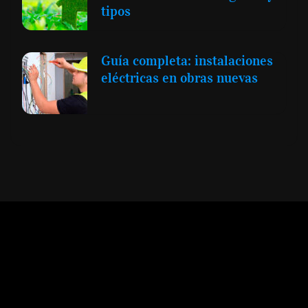
tipos
Guía completa: instalaciones
eléctricas en obras nuevas
Expansión y Negocios
© 2012 -
Todos los derechos reservados conforme
a la Ley de Propiedad Intelectual -
Accesibilidad Digital
|
Aviso Legal y
Términos
|
Privacidad de Datos
|
Uso de Cookies