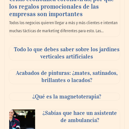
los regalos promocionales de las
La llanta más cara puede ser la que menos
empresas son importantes
cuesta: Michelin lo demuestra ante notario
Todos los negocios quieren llegar a más y más clientes e intentan
público
muchas tácticas de marketing diferentes para esto. Las…
Paso a paso: ¿cómo prepararse para la
Todo lo que debes saber sobre los jardines
transición a la jornada de 40 horas? Guía
verticales artificiales
InfoBlock
Acabados de pinturas: ¿mates, satinados,
brillantes o lacados?
¿Qué es la magnetoterapia?
¿Sabías que hace un asistente
de ambulancia?