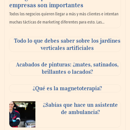
La llanta más cara puede ser la que menos
empresas son importantes
cuesta: Michelin lo demuestra ante notario
Todos los negocios quieren llegar a más y más clientes e intentan
público
muchas tácticas de marketing diferentes para esto. Las…
Paso a paso: ¿cómo prepararse para la
Todo lo que debes saber sobre los jardines
transición a la jornada de 40 horas? Guía
verticales artificiales
InfoBlock
Acabados de pinturas: ¿mates, satinados,
brillantes o lacados?
¿Qué es la magnetoterapia?
¿Sabías que hace un asistente
de ambulancia?