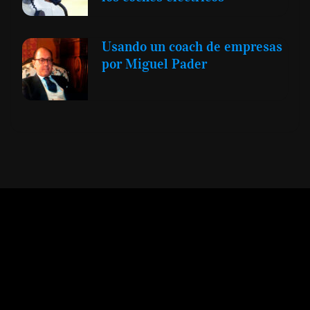
Usando un coach de empresas
por Miguel Pader
Expansión y Negocios
© 2012 -
Todos los derechos reservados conforme
a la Ley de Propiedad Intelectual -
Accesibilidad Digital
|
Aviso Legal y
Términos
|
Privacidad de Datos
|
Uso de Cookies