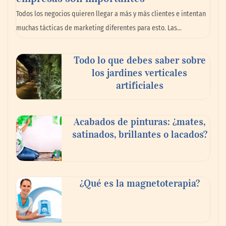
Todos los negocios quieren llegar a más y más clientes e intentan
muchas tácticas de marketing diferentes para esto. Las…
Todo lo que debes saber sobre
los jardines verticales
artificiales
Livingreen B2B amplía su catálogo de
Acabados de pinturas: ¿mates,
pisos deportivos para gimnasios en México
satinados, brillantes o lacados?
¿Qué es la magnetoterapia?