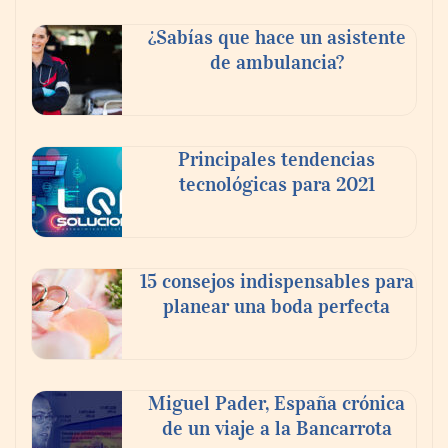
¿Sabías que hace un asistente
de ambulancia?
La llanta más cara puede ser la que menos
cuesta: Michelin lo demuestra ante notario
público
Principales tendencias
tecnológicas para 2021
Paso a paso: ¿cómo prepararse para la
transición a la jornada de 40 horas? Guía
InfoBlock
15 consejos indispensables para
planear una boda perfecta
Miguel Pader, España crónica
de un viaje a la Bancarrota