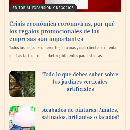
La cartera vencida hipotecaria aumenta al
EDITORIAL EXPANSIÓN Y NEGOCIOS
doble de velocidad que la cartera sana en
México
Crisis económica coronavirus, por qué
los regalos promocionales de las
empresas son importantes
Todos los negocios quieren llegar a más y más clientes e intentan
muchas tácticas de marketing diferentes para esto. Las…
Todo lo que debes saber sobre
los jardines verticales
artificiales
Toro Tapas inaugura su Raw Bar: una
Acabados de pinturas: ¿mates,
experiencia desde mediodía hasta el
satinados, brillantes o lacados?
anochecer con cocina abierta