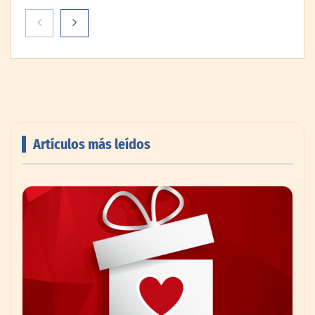
Paso a paso: ¿cómo prepararse para la
transición a la jornada de 40 horas? Guía
InfoBlock
Artículos más leídos
Reforestando con el Corazón regresa a
Sierra de Guadalupe