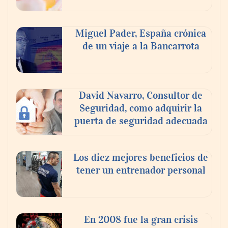
Nicols presenta seis modelos de anillos de
compromiso para el eclipse solar del 12 de
Miguel Pader, España crónica
agosto
de un viaje a la Bancarrota
David Navarro, Consultor de
Seguridad, como adquirir la
puerta de seguridad adecuada
Los diez mejores beneficios de
tener un entrenador personal
‘El ransomware se puede vencer. No
pagues el rescate’: el nuevo libro de Juan
Ricardo Palacio Escobar
En 2008 fue la gran crisis