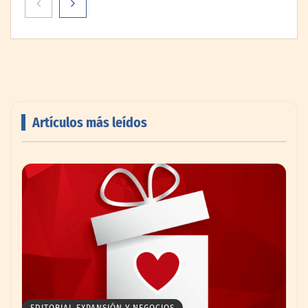
Artículos más leídos
AMANAC celebra su 39 aniversario
impulsando la colaboración en el sector
marítimo
EDITORIAL EXPANSIÓN Y NEGOCIOS