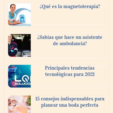
buscan proyectar talento mexicano y
¿Qué es la magnetoterapia?
fortalecer el turismo médico
¿Sabías que hace un asistente
de ambulancia?
Principales tendencias
tecnológicas para 2021
En el Día de la Cerveza, Grupo Modelo
celebra a la cerveza como la bebida que el
15 consejos indispensables para
mundo elige para reunirse: 7 de cada 10 la
planear una boda perfecta
escogen