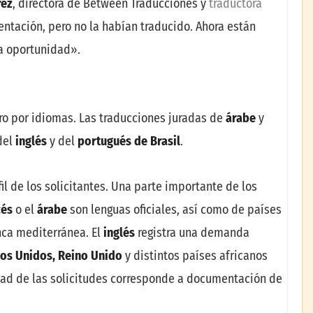
rez
, directora de Between Traducciones y
traductora
ntación, pero no la habían traducido. Ahora están
ta oportunidad».
ro por idiomas. Las traducciones juradas de
árabe
y
del
inglés
y del
portugués de Brasil
.
il de los solicitantes. Una parte importante de los
cés
o el
árabe
son lenguas oficiales, así como de países
enca mediterránea. El
inglés
registra una demanda
os Unidos, Reino Unido
y distintos países africanos
lidad de las solicitudes corresponde a documentación de