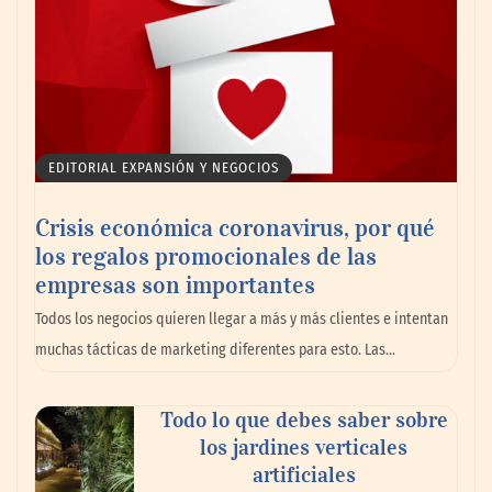
EDITORIAL EXPANSIÓN Y NEGOCIOS
Crisis económica coronavirus, por qué
los regalos promocionales de las
empresas son importantes
Todos los negocios quieren llegar a más y más clientes e intentan
muchas tácticas de marketing diferentes para esto. Las…
Todo lo que debes saber sobre
los jardines verticales
artificiales