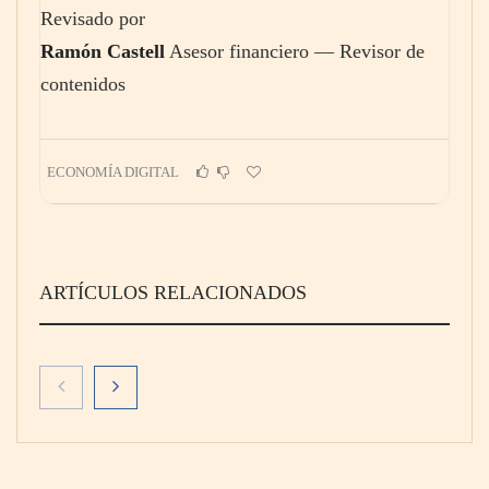
Revisado por
Ramón Castell
Asesor financiero — Revisor de
contenidos
ECONOMÍA DIGITAL
ARTÍCULOS RELACIONADOS
Theriva™ Biologics anuncia que se ha
administrado la primera dosis a un paciente
en el ensayo clínico VIRAGE2 de Fase IIa