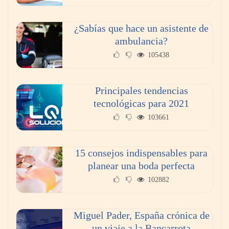
El 82% de empresas industriales no encuentra
personal disponible: 100.000€ para formar
¿Sabías que hace un asistente de
nuevos profesionales
ambulancia?
105438
Principales tendencias
tecnológicas para 2021
103661
15 consejos indispensables para
planear una boda perfecta
102882
AMANAC celebra su 39 aniversario
impulsando la colaboración en el sector
marítimo
Miguel Pader, España crónica de
un viaje a la Bancarrota