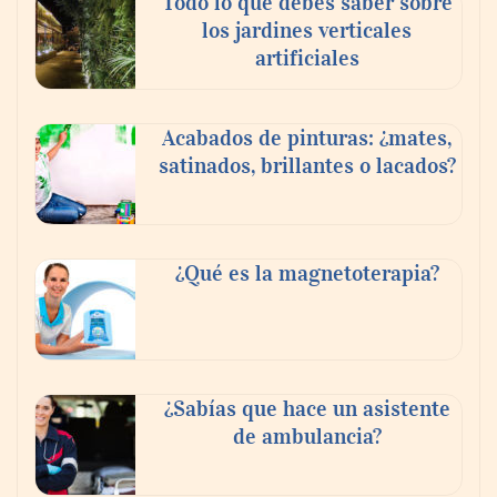
Todo lo que debes saber sobre
Policlínica Gipuzkoa: «Durante el eclipse,
los jardines verticales
un minuto de espectáculo, un daño para
artificiales
siempre»
Acabados de pinturas: ¿mates,
satinados, brillantes o lacados?
¿Qué es la magnetoterapia?
El Foro Iberoamericano volverá a tener un
¿Sabías que hace un asistente
gran protagonismo en la próxima feria
de ambulancia?
Veteco, en la que Colombia será el país
invitado