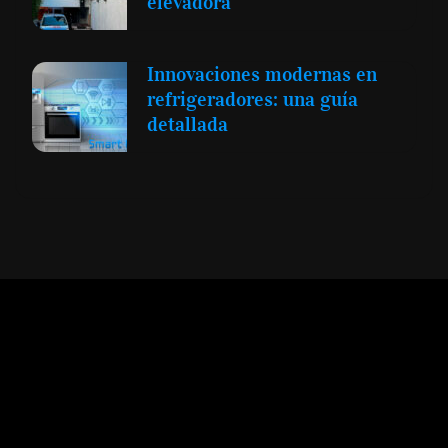
elevadora
Innovaciones modernas en
refrigeradores: una guía
detallada
Expansión y Negocios
© 2012 -
Todos los derechos reservados conforme
a la Ley de Propiedad Intelectual -
Accesibilidad Digital
|
Aviso Legal y
Términos
|
Privacidad de Datos
|
Uso de Cookies