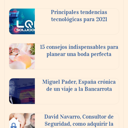
Principales tendencias
tecnológicas para 2021
15 consejos indispensables para
planear una boda perfecta
La Red invita a descubrir el Medievo
Miguel Pader, España crónica
corriendo
de un viaje a la Bancarrota
Theriva™ Biologics anuncia que se ha
administrado la primera dosis a un
David Navarro, Consultor de
paciente en el ensayo clínico VIRAGE2 de
Seguridad, como adquirir la
Fase IIa