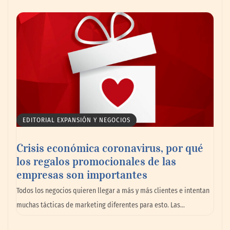
AMANAC celebra su 39 aniversario
impulsando la colaboración en el sector
marítimo
EDITORIAL EXPANSIÓN Y NEGOCIOS
Crisis económica coronavirus, por qué
los regalos promocionales de las
empresas son importantes
La omnicanalidad redefine la forma de
Todos los negocios quieren llegar a más y más clientes e intentan
planear viajes en México
muchas tácticas de marketing diferentes para esto. Las…