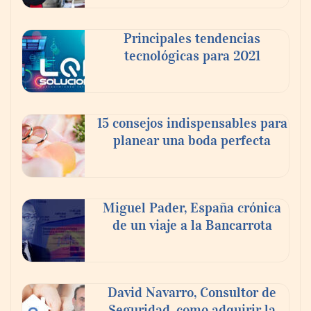
Principales tendencias
tecnológicas para 2021
En el Día de la Cerveza, Grupo Modelo
celebra a la cerveza como la bebida que el
15 consejos indispensables para
mundo elige para reunirse: 7 de cada 10 la
planear una boda perfecta
escogen
Nicols presenta seis modelos de anillos de
compromiso para el eclipse solar del 12 de
Miguel Pader, España crónica
agosto
de un viaje a la Bancarrota
David Navarro, Consultor de
Seguridad, como adquirir la