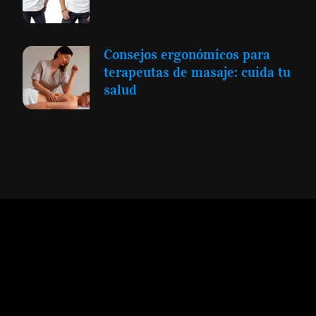
Consejos ergonómicos para
terapeutas de masaje: cuida tu
salud
Expansión y Negocios
© 2012 -
Todos los derechos reservados conforme
a la Ley de Propiedad Intelectual -
Accesibilidad Digital
|
Aviso Legal y
Términos
|
Privacidad de Datos
|
Uso de Cookies