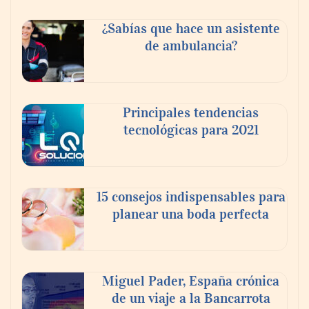
¿Sabías que hace un asistente
de ambulancia?
Principales tendencias
tecnológicas para 2021
En el Día de la Cerveza, Grupo Modelo
celebra a la cerveza como la bebida que el
15 consejos indispensables para
mundo elige para reunirse: 7 de cada 10 la
planear una boda perfecta
escogen
Nicols presenta seis modelos de anillos de
compromiso para el eclipse solar del 12 de
Miguel Pader, España crónica
agosto
de un viaje a la Bancarrota