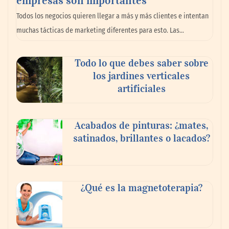
La omnicanalidad redefine la forma de
Todos los negocios quieren llegar a más y más clientes e intentan
planear viajes en México
muchas tácticas de marketing diferentes para esto. Las…
Todo lo que debes saber sobre
los jardines verticales
artificiales
Acabados de pinturas: ¿mates,
satinados, brillantes o lacados?
Tijuana Innovadora y Baja Health Cluster
buscan proyectar talento mexicano y
¿Qué es la magnetoterapia?
fortalecer el turismo médico