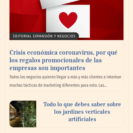
EDITORIAL EXPANSIÓN Y NEGOCIOS
Crisis económica coronavirus, por qué
los regalos promocionales de las
empresas son importantes
MBF Construcciones refuerza su presencia
Todos los negocios quieren llegar a más y más clientes e intentan
digital con una nueva web de reformas en
muchas tácticas de marketing diferentes para esto. Las…
Madrid
Todo lo que debes saber sobre
los jardines verticales
artificiales