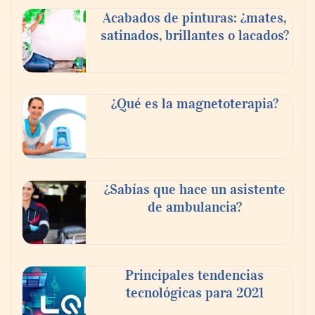
Acabados de pinturas: ¿mates,
satinados, brillantes o lacados?
Danfoss adelanta cinco años su objetivo
¿Qué es la magnetoterapia?
climático y reduce sus emisiones en un 51
%
La banca debe modernizar sus sistemas
¿Sabías que hace un asistente
core sin perder décadas de conocimiento
de ambulancia?
de negocio: Minsait
Principales tendencias
tecnológicas para 2021