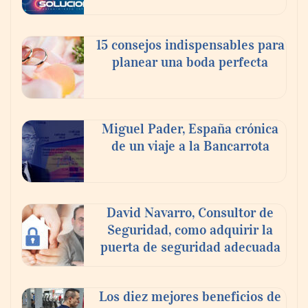
15 consejos indispensables para
planear una boda perfecta
Los estudiantes que cambian a Preply
mejoran su motivación, fluidez y logro de
Miguel Pader, España crónica
objetivos, según un estudio
de un viaje a la Bancarrota
COSITAL valora positivamente el nuevo
modelo de colaboración para reforzar la
David Navarro, Consultor de
capacidad técnica de los ayuntamientos
Seguridad, como adquirir la
puerta de seguridad adecuada
Los diez mejores beneficios de