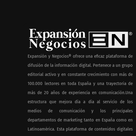
aniversario impulsando la
la forma de pl
colaboración en el sector
México
marítimo
Nicols present
de anillos de
para el eclipse
Expansión y Negocios® ofrece una eficaz plataforma de
de agosto
difusión de la información digital. Pertenece a un grupo
editorial activo y en constante crecimiento con más de
100.000 lectores en toda España y una trayectoria de
En el Día de la Cerveza,
más de 20 años de experiencia en comunicación.Una
Grupo Modelo celebra a la
estructura que mejora día a día al servicio de los
cerveza como la bebida que
el mundo elige para
medios de comunicación y los principales
reunirse: 7 de cada 10 la
departamentos de marketing tanto en España como en
escogen
Latinoamérica. Esta plataforma de contenidos digitales