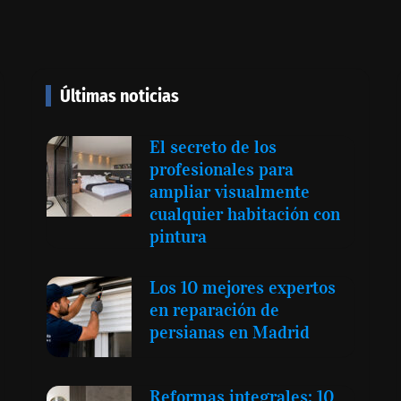
anear viajes en
Health Cluster buscan
proyectar talento mexicano y
fortalecer el turismo médico
Últimas noticias
a seis modelos
 compromiso
El secreto de los
 solar del 12
profesionales para
ampliar visualmente
cualquier habitación con
pintura
‘El ransomware se puede
vencer. No pagues el
Los 10 mejores expertos
rescate’: el nuevo libro de
en reparación de
Juan Ricardo Palacio
persianas en Madrid
Escobar
Reformas integrales: 10