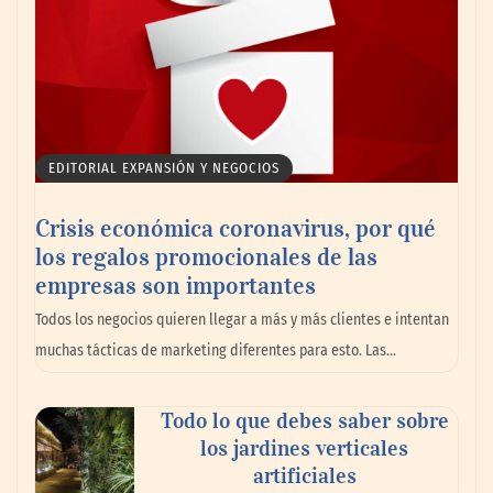
EDITORIAL EXPANSIÓN Y NEGOCIOS
Crisis económica coronavirus, por qué
los regalos promocionales de las
empresas son importantes
Todos los negocios quieren llegar a más y más clientes e intentan
muchas tácticas de marketing diferentes para esto. Las…
Todo lo que debes saber sobre
los jardines verticales
artificiales