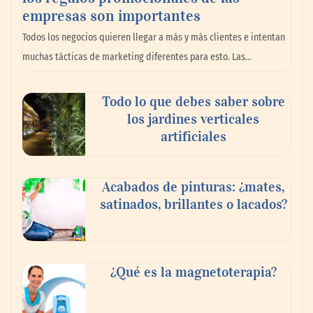
La llanta más cara puede ser la que menos
empresas son importantes
cuesta: Michelin lo demuestra ante notario
Todos los negocios quieren llegar a más y más clientes e intentan
público
muchas tácticas de marketing diferentes para esto. Las…
Paso a paso: ¿cómo prepararse para la
Todo lo que debes saber sobre
transición a la jornada de 40 horas? Guía
los jardines verticales
InfoBlock
artificiales
Acabados de pinturas: ¿mates,
satinados, brillantes o lacados?
¿Qué es la magnetoterapia?