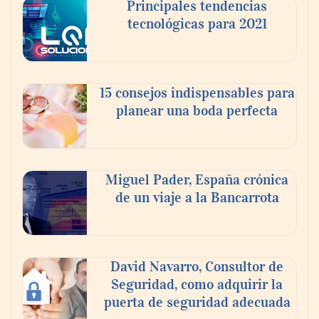
Principales tendencias
tecnológicas para 2021
En el Día de la Cerveza, Grupo Modelo
celebra a la cerveza como la bebida que el
15 consejos indispensables para
mundo elige para reunirse: 7 de cada 10 la
planear una boda perfecta
escogen
Nicols presenta seis modelos de anillos de
compromiso para el eclipse solar del 12 de
Miguel Pader, España crónica
agosto
de un viaje a la Bancarrota
David Navarro, Consultor de
Seguridad, como adquirir la
puerta de seguridad adecuada