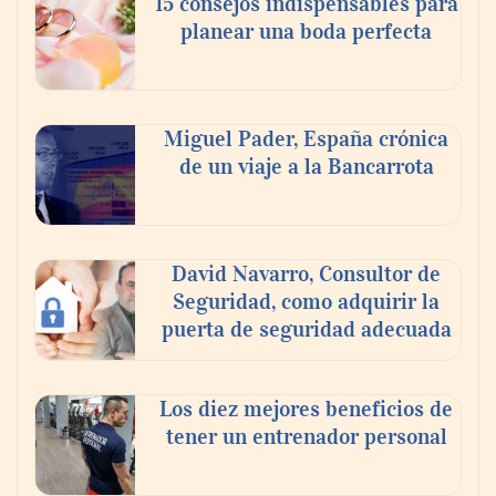
15 consejos indispensables para
mundo elige para reunirse: 7 de cada 10 la
planear una boda perfecta
escogen
Nicols presenta seis modelos de anillos de
compromiso para el eclipse solar del 12 de
Miguel Pader, España crónica
agosto
de un viaje a la Bancarrota
David Navarro, Consultor de
Seguridad, como adquirir la
puerta de seguridad adecuada
Los diez mejores beneficios de
tener un entrenador personal
‘El ransomware se puede vencer. No