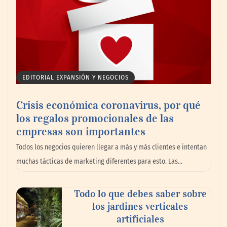
EDITORIAL EXPANSIÓN Y NEGOCIOS
Crisis económica coronavirus, por qué
los regalos promocionales de las
empresas son importantes
Todos los negocios quieren llegar a más y más clientes e intentan
muchas tácticas de marketing diferentes para esto. Las…
Todo lo que debes saber sobre
los jardines verticales
artificiales