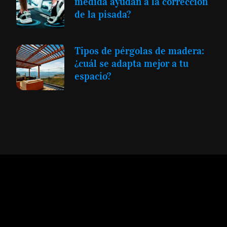
medida ayudan a la corrección
de la pisada?
Tipos de pérgolas de madera:
¿cuál se adapta mejor a tu
espacio?
Expansión y Negocios
© 2012 -
Todos los derechos reservados conforme
a la Ley de Propiedad Intelectual -
Accesibilidad Digital
|
Aviso Legal y
Términos
|
Privacidad de Datos
|
Uso de Cookies