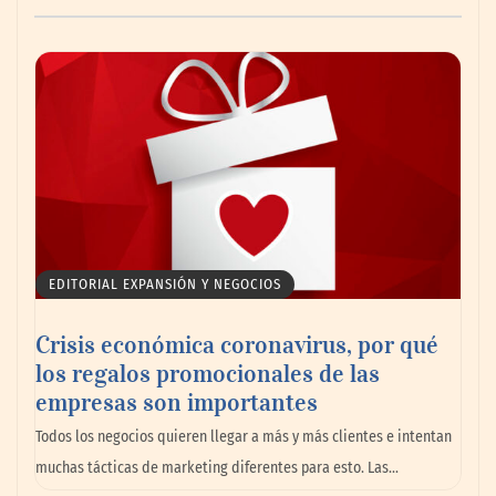
AMANAC celebra su 39 aniversario
impulsando la colaboración en el sector
marítimo
EDITORIAL EXPANSIÓN Y NEGOCIOS
Crisis económica coronavirus, por qué
los regalos promocionales de las
empresas son importantes
La omnicanalidad redefine la forma de
Todos los negocios quieren llegar a más y más clientes e intentan
planear viajes en México
muchas tácticas de marketing diferentes para esto. Las…