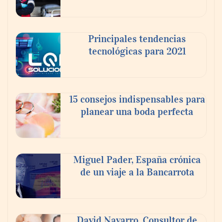
Principales tendencias
tecnológicas para 2021
En el Día de la Cerveza, Grupo Modelo
celebra a la cerveza como la bebida que el
15 consejos indispensables para
mundo elige para reunirse: 7 de cada 10 la
planear una boda perfecta
escogen
Nicols presenta seis modelos de anillos de
compromiso para el eclipse solar del 12 de
Miguel Pader, España crónica
agosto
de un viaje a la Bancarrota
David Navarro, Consultor de