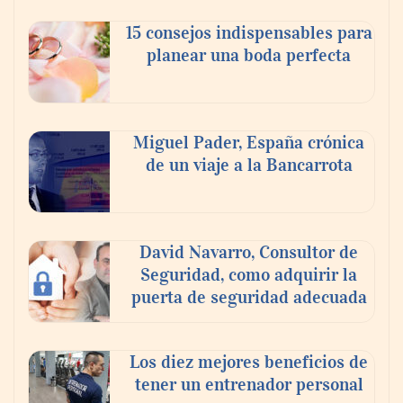
celebra a la cerveza como la bebida que el
15 consejos indispensables para
mundo elige para reunirse: 7 de cada 10 la
planear una boda perfecta
escogen
Nicols presenta seis modelos de anillos de
compromiso para el eclipse solar del 12 de
Miguel Pader, España crónica
agosto
de un viaje a la Bancarrota
David Navarro, Consultor de
Seguridad, como adquirir la
puerta de seguridad adecuada
Los diez mejores beneficios de
tener un entrenador personal