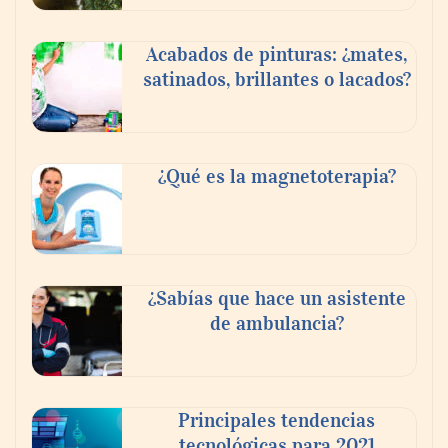
Acabados de pinturas: ¿mates,
satinados, brillantes o lacados?
¿Qué es la magnetoterapia?
Reforestando con el Corazón regresa a
Sierra de Guadalupe
¿Sabías que hace un asistente
de ambulancia?
La cartera vencida hipotecaria aumenta al
doble de velocidad que la cartera sana en
México
Principales tendencias
tecnológicas para 2021