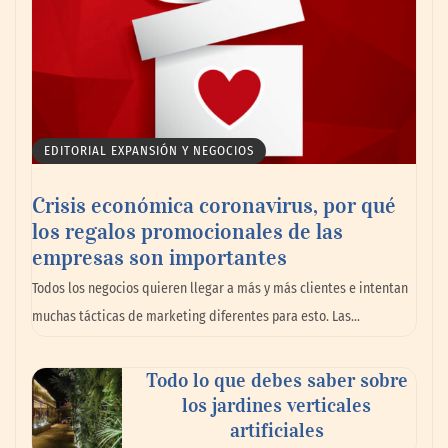
EDITORIAL EXPANSIÓN Y NEGOCIOS
Crisis económica coronavirus, por qué
los regalos promocionales de las
La llanta más cara puede ser la que menos
empresas son importantes
cuesta: Michelin lo demuestra ante notario
Todos los negocios quieren llegar a más y más clientes e intentan
público
muchas tácticas de marketing diferentes para esto. Las…
Paso a paso: ¿cómo prepararse para la
Todo lo que debes saber sobre
transición a la jornada de 40 horas? Guía
los jardines verticales
InfoBlock
artificiales