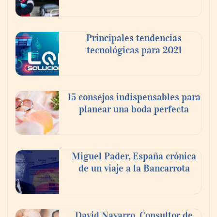
Principales tendencias
tecnológicas para 2021
En el Día de la Cerveza, Grupo Modelo
celebra a la cerveza como la bebida que el
15 consejos indispensables para
mundo elige para reunirse: 7 de cada 10 la
planear una boda perfecta
escogen
Nicols presenta seis modelos de anillos de
compromiso para el eclipse solar del 12 de
Miguel Pader, España crónica
agosto
de un viaje a la Bancarrota
David Navarro, Consultor de