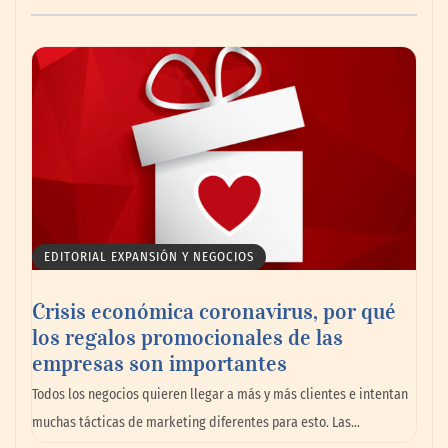
AMANAC celebra su 39 aniversario
impulsando la colaboración en el sector
marítimo
EDITORIAL EXPANSIÓN Y NEGOCIOS
Crisis económica coronavirus, por qué
los regalos promocionales de las
empresas son importantes
La omnicanalidad redefine la forma de
Todos los negocios quieren llegar a más y más clientes e intentan
planear viajes en México
muchas tácticas de marketing diferentes para esto. Las…