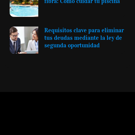
fibra: Cómo cuidar tu piscina
Requisitos clave para eliminar
tus deudas mediante la ley de
segunda oportunidad
Expansión y Negocios
© 2012 -
Todos los derechos reservados conforme
a la Ley de Propiedad Intelectual -
Accesibilidad Digital
|
Aviso Legal y
Términos
|
Privacidad de Datos
|
Uso de Cookies