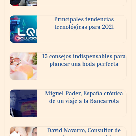
Principales tendencias
tecnológicas para 2021
En el Día de la Cerveza, Grupo Modelo
celebra a la cerveza como la bebida que el
15 consejos indispensables para
mundo elige para reunirse: 7 de cada 10 la
planear una boda perfecta
escogen
Nicols presenta seis modelos de anillos de
compromiso para el eclipse solar del 12 de
Miguel Pader, España crónica
agosto
de un viaje a la Bancarrota
David Navarro, Consultor de