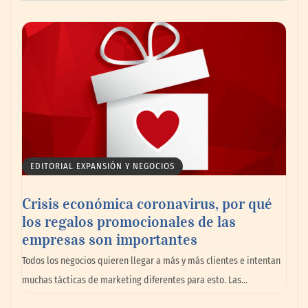
AMANAC celebra su 39 aniversario
impulsando la colaboración en el sector
marítimo
EDITORIAL EXPANSIÓN Y NEGOCIOS
Crisis económica coronavirus, por qué
los regalos promocionales de las
empresas son importantes
La omnicanalidad redefine la forma de
Todos los negocios quieren llegar a más y más clientes e intentan
planear viajes en México
muchas tácticas de marketing diferentes para esto. Las…