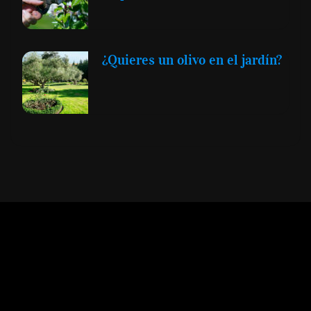
¿Quieres un olivo en el jardín?
Expansión y Negocios
© 2012 -
Todos los derechos reservados conforme
a la Ley de Propiedad Intelectual -
Accesibilidad Digital
|
Aviso Legal y
Términos
|
Privacidad de Datos
|
Uso de Cookies