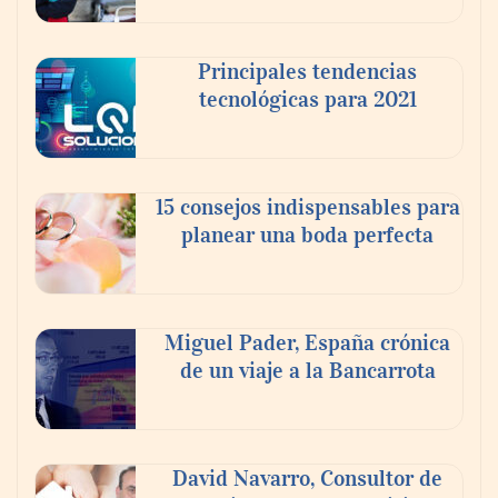
Principales tendencias
tecnológicas para 2021
En el Día de la Cerveza, Grupo Modelo
celebra a la cerveza como la bebida que el
15 consejos indispensables para
mundo elige para reunirse: 7 de cada 10 la
planear una boda perfecta
escogen
Nicols presenta seis modelos de anillos de
compromiso para el eclipse solar del 12 de
Miguel Pader, España crónica
agosto
de un viaje a la Bancarrota
David Navarro, Consultor de