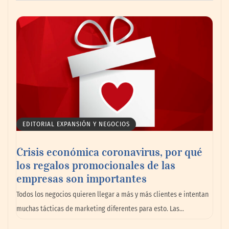
AMANAC celebra su 39 aniversario
impulsando la colaboración en el sector
marítimo
EDITORIAL EXPANSIÓN Y NEGOCIOS
Crisis económica coronavirus, por qué
los regalos promocionales de las
empresas son importantes
La omnicanalidad redefine la forma de
Todos los negocios quieren llegar a más y más clientes e intentan
planear viajes en México
muchas tácticas de marketing diferentes para esto. Las…