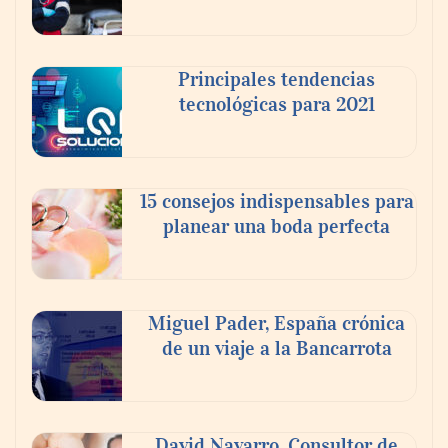
Principales tendencias
tecnológicas para 2021
En el Día de la Cerveza, Grupo Modelo
celebra a la cerveza como la bebida que el
15 consejos indispensables para
mundo elige para reunirse: 7 de cada 10 la
planear una boda perfecta
escogen
Nicols presenta seis modelos de anillos de
compromiso para el eclipse solar del 12 de
Miguel Pader, España crónica
agosto
de un viaje a la Bancarrota
David Navarro, Consultor de