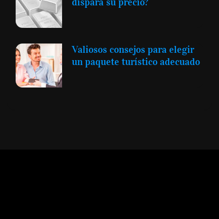
dispara su precio?
Valiosos consejos para elegir
un paquete turístico adecuado
Expansión y Negocios
© 2012 -
Todos los derechos reservados conforme
a la Ley de Propiedad Intelectual -
Accesibilidad Digital
|
Aviso Legal y
Términos
|
Privacidad de Datos
|
Uso de Cookies