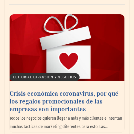
AMANAC celebra su 39 aniversario
impulsando la colaboración en el sector
marítimo
EDITORIAL EXPANSIÓN Y NEGOCIOS
Crisis económica coronavirus, por qué
los regalos promocionales de las
empresas son importantes
La omnicanalidad redefine la forma de
Todos los negocios quieren llegar a más y más clientes e intentan
planear viajes en México
muchas tácticas de marketing diferentes para esto. Las…