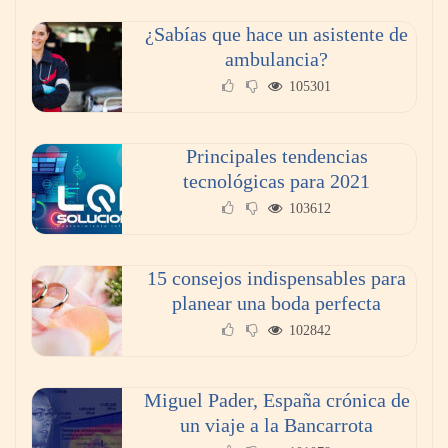
de Guadalupe
¿Sabías que hace un asistente de
ambulancia?
La cartera vencida hipotecaria aumenta al
105301
doble de velocidad que la cartera sana en
México
Principales tendencias
tecnológicas para 2021
103612
15 consejos indispensables para
planear una boda perfecta
102842
Miguel Pader, España crónica de
Toro Tapas inaugura su Raw Bar: una
un viaje a la Bancarrota
experiencia desde mediodía hasta el