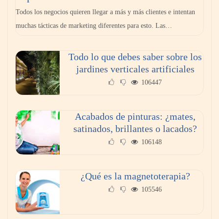
cuesta: Michelin lo demuestra ante notario
Todos los negocios quieren llegar a más y más clientes e intentan
público
muchas tácticas de marketing diferentes para esto. Las…
Paso a paso: ¿cómo prepararse para la
Todo lo que debes saber sobre los
transición a la jornada de 40 horas? Guía
jardines verticales artificiales
InfoBlock
106447
Acabados de pinturas: ¿mates,
satinados, brillantes o lacados?
106148
¿Qué es la magnetoterapia?
105546
Reforestando con el Corazón regresa a Sierra