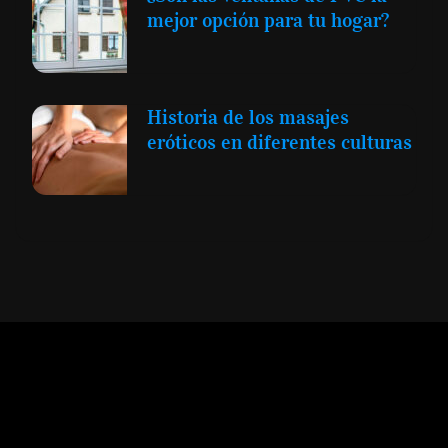
mejor opción para tu hogar?
Historia de los masajes
eróticos en diferentes culturas
Expansión y Negocios
© 2012 -
Todos los derechos reservados conforme
a la Ley de Propiedad Intelectual -
Accesibilidad Digital
|
Aviso Legal y
Términos
|
Privacidad de Datos
|
Uso de Cookies