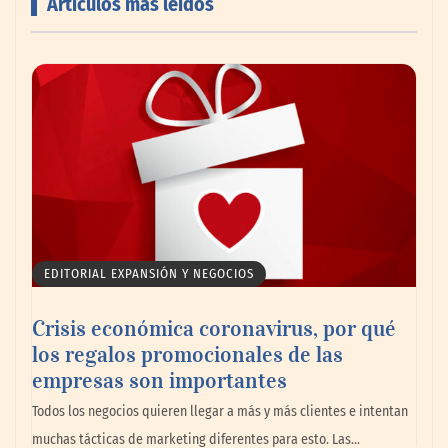
Artículos más leídos
AMANAC celebra su 39 aniversario
impulsando la colaboración en el sector
marítimo
EDITORIAL EXPANSIÓN Y NEGOCIOS
Crisis económica coronavirus, por qué
los regalos promocionales de las
empresas son importantes
La omnicanalidad redefine la forma de
Todos los negocios quieren llegar a más y más clientes e intentan
planear viajes en México
muchas tácticas de marketing diferentes para esto. Las…