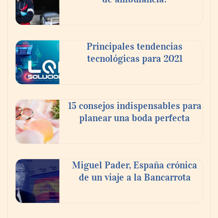
Principales tendencias
tecnológicas para 2021
En el Día de la Cerveza, Grupo Modelo
celebra a la cerveza como la bebida que el
15 consejos indispensables para
mundo elige para reunirse: 7 de cada 10 la
planear una boda perfecta
escogen
Nicols presenta seis modelos de anillos de
compromiso para el eclipse solar del 12 de
Miguel Pader, España crónica
agosto
de un viaje a la Bancarrota