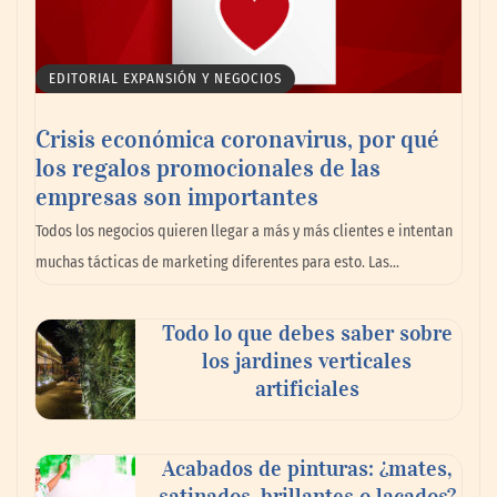
EDITORIAL EXPANSIÓN Y NEGOCIOS
Crisis económica coronavirus, por qué
los regalos promocionales de las
La llanta más cara puede ser la que menos
empresas son importantes
cuesta: Michelin lo demuestra ante notario
Todos los negocios quieren llegar a más y más clientes e intentan
público
muchas tácticas de marketing diferentes para esto. Las…
Paso a paso: ¿cómo prepararse para la
Todo lo que debes saber sobre
transición a la jornada de 40 horas? Guía
los jardines verticales
InfoBlock
artificiales
Acabados de pinturas: ¿mates,
satinados, brillantes o lacados?