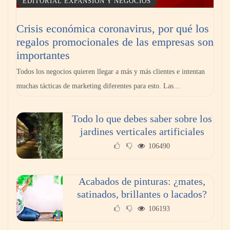
EDITORIAL EXPANSIÓN Y NEGOCIOS
Crisis económica coronavirus, por qué los
regalos promocionales de las empresas son
importantes
Todos los negocios quieren llegar a más y más clientes e intentan
muchas tácticas de marketing diferentes para esto. Las…
Dr. Enrique Aramendía, oftalmólogo de
Todo lo que debes saber sobre los
Policlínica Gipuzkoa: «Durante el eclipse, un
jardines verticales artificiales
minuto de espectáculo, un daño para
siempre»
106490
Acabados de pinturas: ¿mates,
satinados, brillantes o lacados?
106193