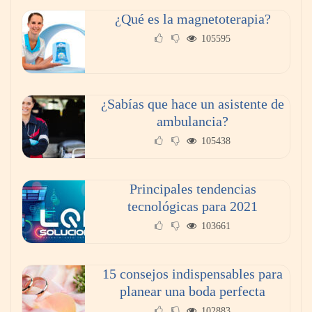
¿Qué es la magnetoterapia?
105595
El Foro Iberoamericano volverá a tener un
¿Sabías que hace un asistente de
gran protagonismo en la próxima feria
ambulancia?
Veteco, en la que Colombia será el país
105438
invitado
Principales tendencias
tecnológicas para 2021
103661
15 consejos indispensables para
planear una boda perfecta
102883