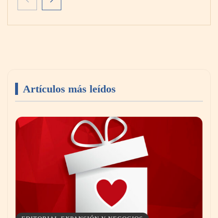
una tercera sede especializada en FP
tecnológica y digital
Artículos más leídos
Emcesa se convierte en el aliado perfecto
para los restaurantes y bares este verano