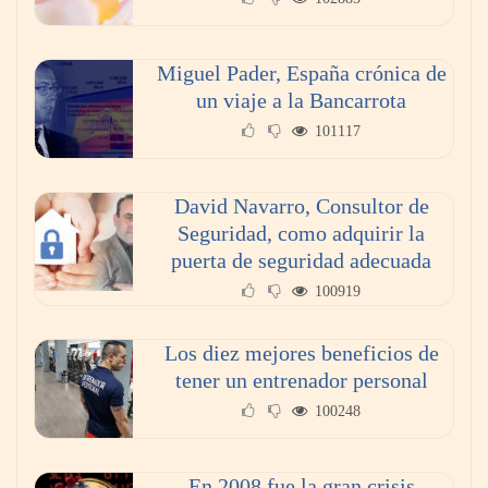
La Red invita a descubrir el Medievo
Miguel Pader, España crónica de
corriendo
un viaje a la Bancarrota
101117
Theriva™ Biologics anuncia que se ha
administrado la primera dosis a un paciente
David Navarro, Consultor de
en el ensayo clínico VIRAGE2 de Fase IIa
Seguridad, como adquirir la
puerta de seguridad adecuada
100919
Los diez mejores beneficios de
tener un entrenador personal
100248
En 2008 fue la gran crisis